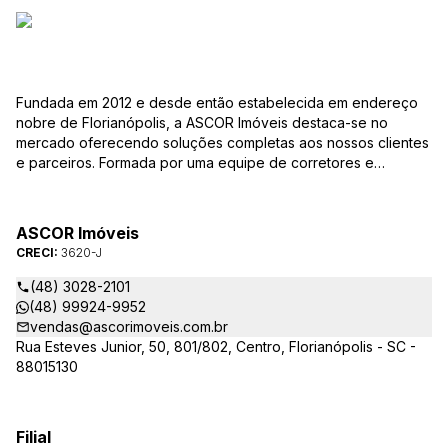
Fundada em 2012 e desde então estabelecida em endereço
nobre de Florianópolis, a ASCOR Imóveis destaca-se no
mercado oferecendo soluções completas aos nossos clientes
e parceiros. Formada por uma equipe de corretores e
colaboradores comprometidos com os desafios e com as
especificidades da profissão e do mercado, nosso trabalho
está baseado numa relação de confiança mútua, inteligência
ASCOR Imóveis
de negócios e busca das melhores oportunidades para quem
CRECI:
3620-J
quer comprar, vender ou alugar um imóvel nessa fascinante
cidade. Durante este tempo de trabalho, aprimoramos a
(48) 3028-2101
qualidade dos nossos serviços, buscando sempre
(48) 99924-9952
proporcionar a melhor experiência e segurança para clientes
vendas@ascorimoveis.com.br
compradores, vendedores, inquilinos e proprietários.
Rua Esteves Junior, 50, 801/802, Centro, Florianópolis - SC -
Sabendo que os pequenos detalhes fazem a diferença, nossa
88015130
cultura de serviço focada no cliente, combinada com
experiência, seriedade e ética, nos levou a ser uma marca
reconhecida e admirada no mercado. Durante estes anos
Filial
transacionamos um valor considerável em imóveis, mas a