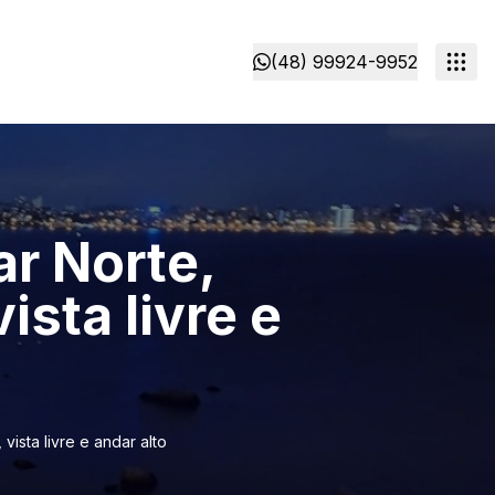
(48) 99924-9952
r Norte,
sta livre e
ista livre e andar alto