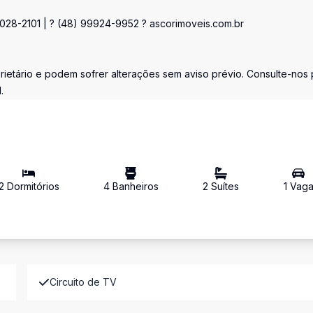
3028-2101 | ? (48) 99924-9952 ? ascorimoveis.com.br
ietário e podem sofrer alterações sem aviso prévio. Consulte-nos 
.
2
Dormitório
s
4
Banheiro
s
2
Suíte
s
1
Vag
Circuito de TV