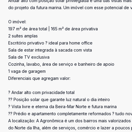
Andar alto com posição solar privilegiada e uma das vistas mais 
do projeto da futura marina. Um imóvel com esse potencial de 
O imóvel:
197 m² de área total | 165 m² de área privativa
2 suítes amplas
Escritório privativo ? ideal para home office
Sala de estar integrada à sacada com vista
Sala de TV exclusiva
Cozinha, lavabo, área de serviço e banheiro de apoio
1 vaga de garagem
Diferenciais que agregam valor:
? Andar alto com privacidade total
?? Posição solar que garante luz natural o dia inteiro
? Vista livre e eterna da Beira-Mar Norte e futura marina
?? Prédio e apartamento completamente reformados ? tudo n
A localização: A Agronômica é um dos bairros mais valorizados
do Norte da Ilha, além de serviços, comércio e lazer a poucos 