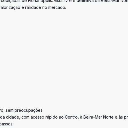
cobiçadas de Florianópolis: vista livre e definitiva da Beira-Mar Nor
valorização é raridade no mercado.
ovo, sem preocupações
 da cidade, com acesso rápido ao Centro, à Beira-Mar Norte e às pr
passos.