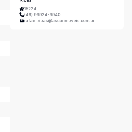
15234
(48) 99924-9940
rafael.ribas@ascorimoveis.com.br