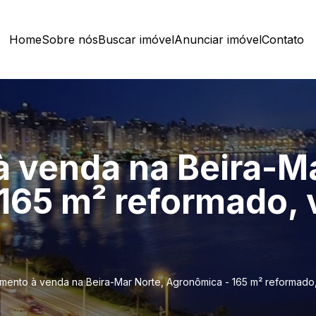
Home
Sobre nós
Buscar imóvel
Anunciar imóvel
Contato
 venda na Beira-Ma
65 m² reformado, vi
mento à venda na Beira-Mar Norte, Agronômica - 165 m² reformado, v