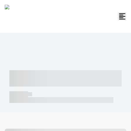
----- ----- -- ------ ---- ---- -- ----- -----
----- --- ------
----- -----
----- ----- -- ------ ---- ---- -- ----- ----- ----- --- ------