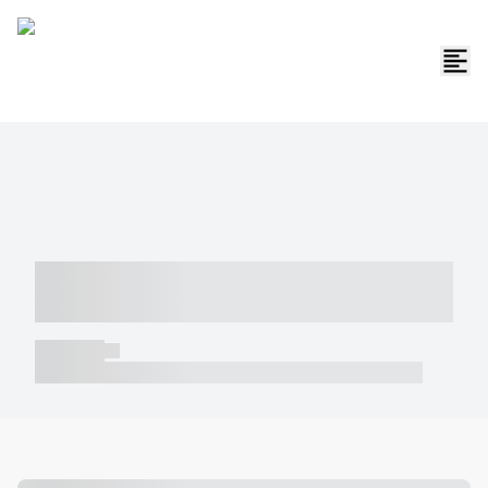
----- ----- -- ------ ---- ---- -- ----- -----
----- --- ------
----- -----
----- ----- -- ------ ---- ---- -- ----- ----- ----- --- ------