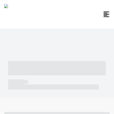
----- ----- -- ------ ---- ---- -- ----- -----
----- --- ------
----- -----
----- ----- -- ------ ---- ---- -- ----- ----- ----- --- ------