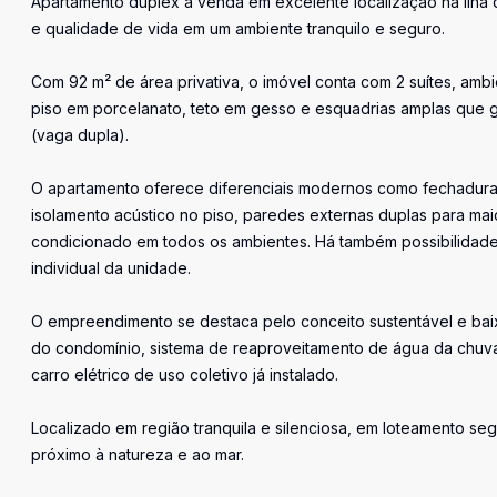
Apartamento duplex à venda em excelente localização na ilha de
e qualidade de vida em um ambiente tranquilo e seguro.
Com 92 m² de área privativa, o imóvel conta com 2 suítes, amb
piso em porcelanato, teto em gesso e esquadrias amplas que g
(vaga dupla).
O apartamento oferece diferenciais modernos como fechadura e
isolamento acústico no piso, paredes externas duplas para maio
condicionado em todos os ambientes. Há também possibilidade
individual da unidade.
O empreendimento se destaca pelo conceito sustentável e bai
do condomínio, sistema de reaproveitamento de água da chuv
carro elétrico de uso coletivo já instalado.
Localizado em região tranquila e silenciosa, em loteamento s
próximo à natureza e ao mar.