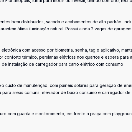
 Florianópolis, ideal para morar ou investir, unindo conforto, tecno
ientes bem distribuídos, sacada e acabamentos de alto padrão, incl
arantem ótima iluminação natural. Possui ainda 2 vagas de garagem
letrônica com acesso por biometria, senha, tag e aplicativo, mant
r conforto térmico, persianas elétricas nos quartos e espera para a
 de instalação de carregador para carro elétrico com consumo
xo custo de manutenção, com painéis solares para geração de ene
a para áreas comuns, elevador de baixo consumo e carregador de
eguro com guarita e monitoramento, em frente a praça com playgrou