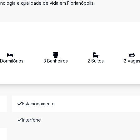
ologia e qualidade de vida em Florianópolis.
Dormitório
s
3
Banheiro
s
2
Suíte
s
2
Vaga
Estacionamento
Interfone