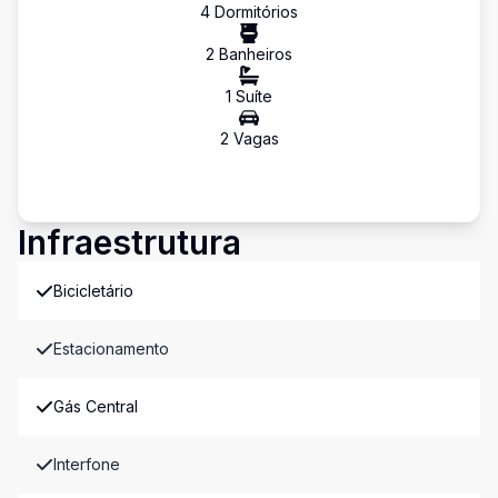
4
Dormitório
s
2
Banheiro
s
1
Suíte
2
Vaga
s
Infraestrutura
Bicicletário
Estacionamento
Gás Central
Interfone