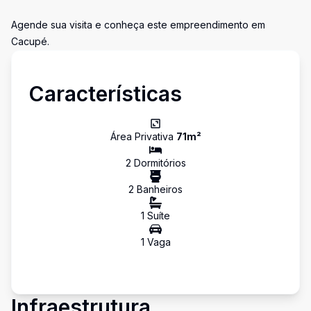
Agende sua visita e conheça este empreendimento em
Cacupé.
Características
Área Privativa
71
m²
2
Dormitório
s
2
Banheiro
s
1
Suíte
1
Vaga
Infraestrutura