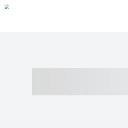
----- ----- -- -
- ------