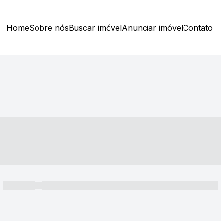
Home
Sobre nós
Buscar imóvel
Anunciar imóvel
Contato
----- ---- ---- -- ----
----- -----
----- ----- -- ------ ---- ---- -- ----- ----- ----- --- ------