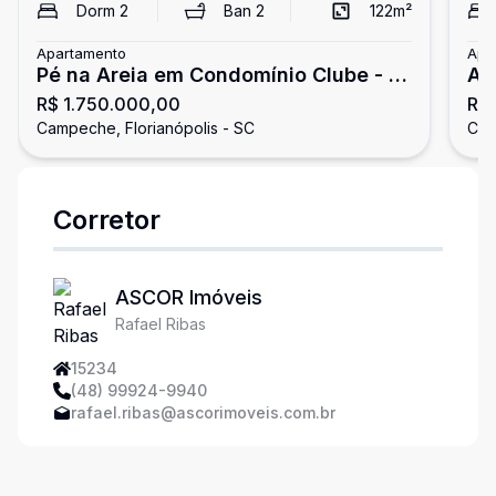
Dorm
2
Ban
2
122
m²
Apartamento
Apa
Pé na Areia em Condomínio Clube - 2
Ap
R$ 1.750.000,00
R$ 
Dormitórios sendo 1 Suíte, 2 Vagas +
do
Campeche, Florianópolis - SC
Cam
Depósito
Corretor
ASCOR Imóveis
Rafael Ribas
15234
(48) 99924-9940
rafael.ribas@ascorimoveis.com.br