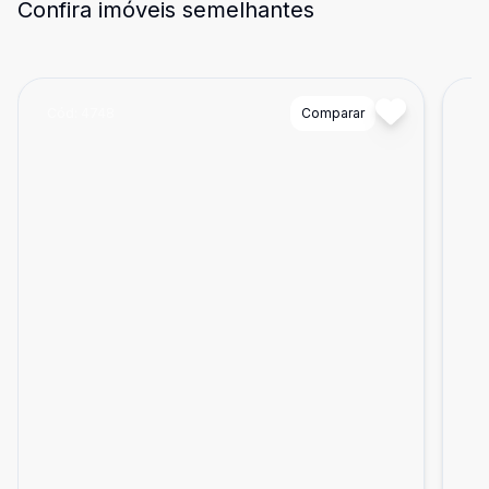
Confira imóveis semelhantes
Cód:
4748
Comparar
Có