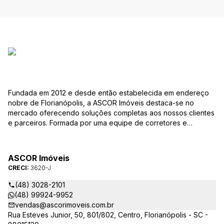
Fundada em 2012 e desde então estabelecida em endereço
nobre de Florianópolis, a ASCOR Imóveis destaca-se no
mercado oferecendo soluções completas aos nossos clientes
e parceiros. Formada por uma equipe de corretores e
colaboradores comprometidos com os desafios e com as
especificidades da profissão e do mercado, nosso trabalho
está baseado numa relação de confiança mútua, inteligência
ASCOR Imóveis
de negócios e busca das melhores oportunidades para quem
CRECI:
3620-J
quer comprar, vender ou alugar um imóvel nessa fascinante
cidade. Durante este tempo de trabalho, aprimoramos a
(48) 3028-2101
qualidade dos nossos serviços, buscando sempre
(48) 99924-9952
proporcionar a melhor experiência e segurança para clientes
vendas@ascorimoveis.com.br
compradores, vendedores, inquilinos e proprietários.
Rua Esteves Junior, 50, 801/802, Centro, Florianópolis - SC -
Sabendo que os pequenos detalhes fazem a diferença, nossa