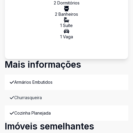
2
Dormitório
s
2
Banheiro
s
1
Suíte
1
Vaga
Mais informações
Armários Embutidos
Churrasqueira
Cozinha Planejada
Imóveis semelhantes