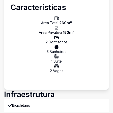
Características
Área Total
260
m²
Área Privativa
150
m²
2
Dormitório
s
3
Banheiro
s
1
Suíte
2
Vaga
s
Infraestrutura
Bicicletário