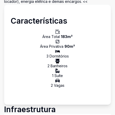
locador), energia elétrica e demais encargos. <<
Características
Área Total
183
m²
Área Privativa
90
m²
3
Dormitório
s
2
Banheiro
s
1
Suíte
2
Vaga
s
Infraestrutura