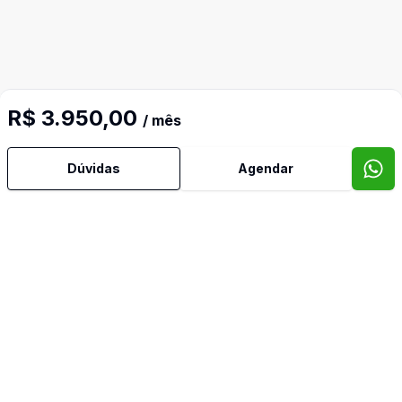
Mais informações
R$ 3.950,00
/ mês
Dúvidas
Agendar
Água Quente
Área de Serviço
Armários Embutidos
Banheiro Social
Churrasqueira