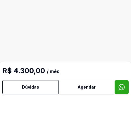
R$ 4.300,00
/ mês
Mais informações
Dúvidas
Agendar
Água Quente
Ar Condicionado