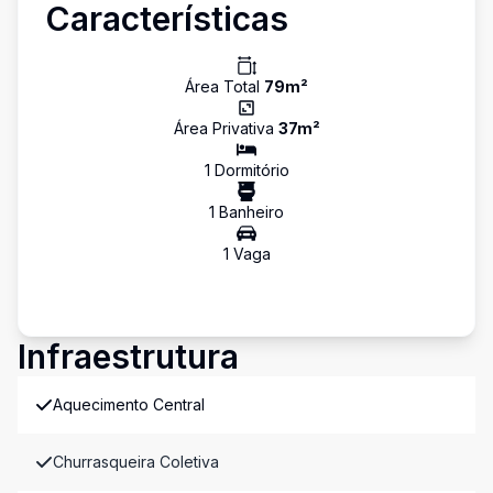
Características
Área Total
79
m²
Área Privativa
37
m²
1
Dormitório
1
Banheiro
1
Vaga
Infraestrutura
Aquecimento Central
Churrasqueira Coletiva