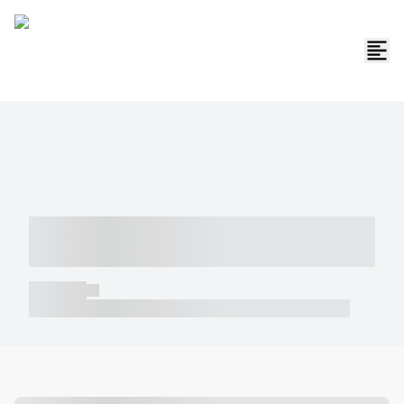
----- ----- -- ------ ---- ---- -- ----- -----
----- --- ------
----- -----
----- ----- -- ------ ---- ---- -- ----- ----- ----- --- ------