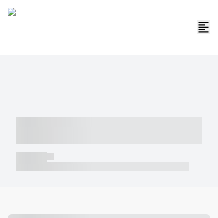
----- ----- -- ------ ---- ---- -- ----- -----
----- --- ------
----- -----
----- ----- -- ------ ---- ---- -- ----- ----- ----- --- ------