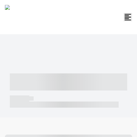
----- ----- -- ------ ---- ---- -- ----- -----
----- --- ------
----- -----
----- ----- -- ------ ---- ---- -- ----- ----- ----- --- ------