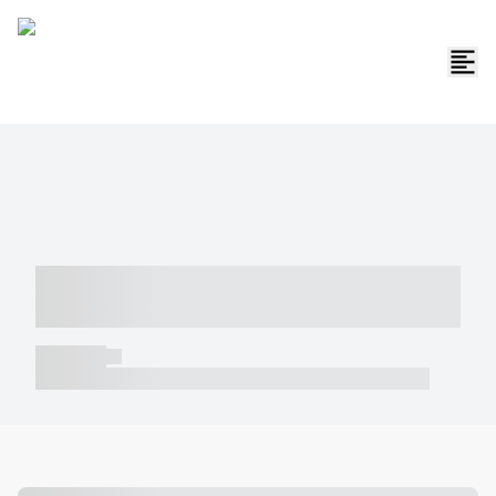
----- ----- -- ------ ---- ---- -- ----- -----
----- --- ------
----- -----
----- ----- -- ------ ---- ---- -- ----- ----- ----- --- ------