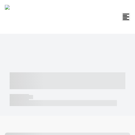
----- ----- -- ------ ---- ---- -- ----- -----
----- --- ------
----- -----
----- ----- -- ------ ---- ---- -- ----- ----- ----- --- ------