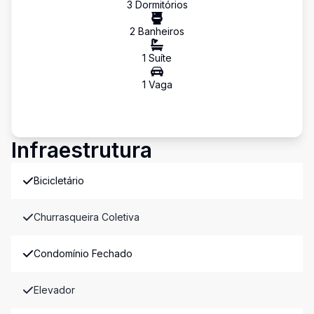
3
Dormitório
s
2
Banheiro
s
1
Suíte
1
Vaga
Infraestrutura
Bicicletário
Churrasqueira Coletiva
Condomínio Fechado
Elevador