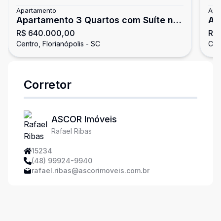
Apartamento
Apa
Apartamento 3 Quartos com Suíte no
Ap
R$ 640.000,00
R$
Centro de Florianópolis 96m² Semi
Vi
Centro, Florianópolis - SC
Cent
Mobiliado Hobby Box Ótima
Localização
Corretor
ASCOR Imóveis
Rafael Ribas
15234
(48) 99924-9940
rafael.ribas@ascorimoveis.com.br