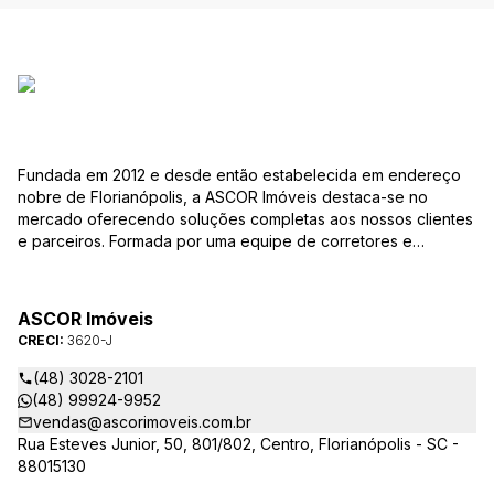
Fundada em 2012 e desde então estabelecida em endereço
nobre de Florianópolis, a ASCOR Imóveis destaca-se no
mercado oferecendo soluções completas aos nossos clientes
e parceiros. Formada por uma equipe de corretores e
colaboradores comprometidos com os desafios e com as
especificidades da profissão e do mercado, nosso trabalho
está baseado numa relação de confiança mútua, inteligência
ASCOR Imóveis
de negócios e busca das melhores oportunidades para quem
CRECI:
3620-J
quer comprar, vender ou alugar um imóvel nessa fascinante
cidade. Durante este tempo de trabalho, aprimoramos a
(48) 3028-2101
qualidade dos nossos serviços, buscando sempre
(48) 99924-9952
proporcionar a melhor experiência e segurança para clientes
vendas@ascorimoveis.com.br
compradores, vendedores, inquilinos e proprietários.
Rua Esteves Junior, 50, 801/802, Centro, Florianópolis - SC -
Sabendo que os pequenos detalhes fazem a diferença, nossa
88015130
cultura de serviço focada no cliente, combinada com