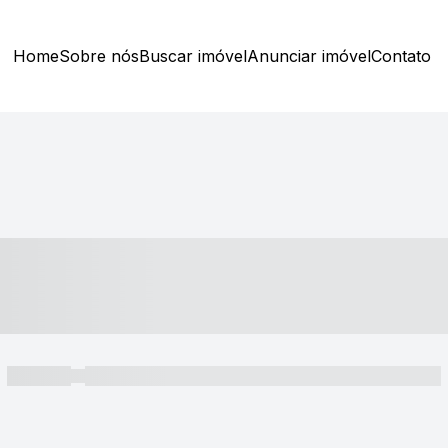
Home
Sobre nós
Buscar imóvel
Anunciar imóvel
Contato
----- ---- ---- -- ----
----- -----
----- ----- -- ------ ---- ---- -- ----- ----- ----- --- ------