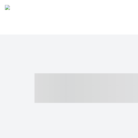
----- ----- -- -
- ------