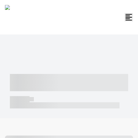
----- ----- -- ------ ---- ---- -- ----- -----
----- --- ------
----- -----
----- ----- -- ------ ---- ---- -- ----- ----- ----- --- ------