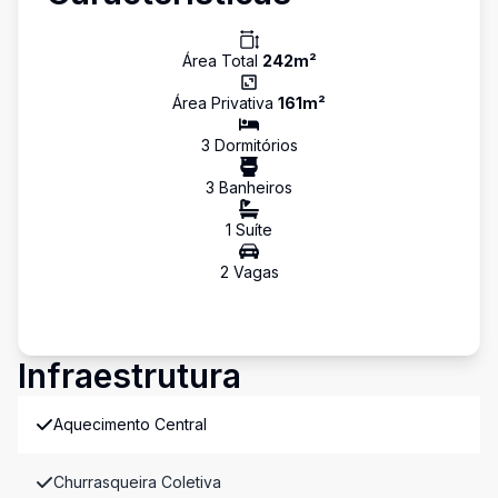
Área Total
242
m²
Área Privativa
161
m²
3
Dormitório
s
3
Banheiro
s
1
Suíte
2
Vaga
s
Infraestrutura
Aquecimento Central
Churrasqueira Coletiva