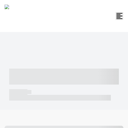
----- ----- -- ------ ---- ---- -- ----- -----
----- --- ------
----- -----
----- ----- -- ------ ---- ---- -- ----- ----- ----- --- ------