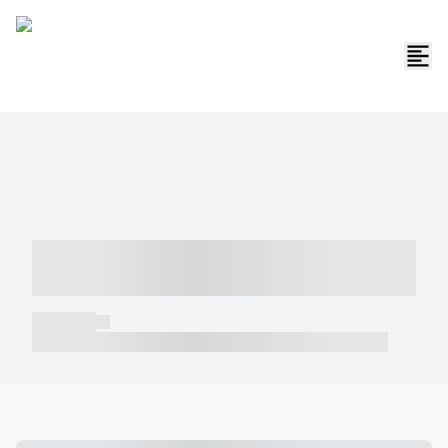
----- ----- -- ------ ---- ---- -- ----- -----
----- --- ------
----- -----
----- ----- -- ------ ---- ---- -- ----- ----- ----- --- ------