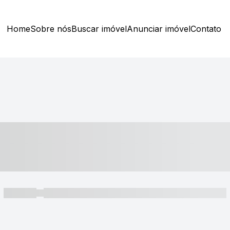
Home
Sobre nós
Buscar imóvel
Anunciar imóvel
Contato
----- ---- ---- -- ----
----- -----
----- ----- -- ------ ---- ---- -- ----- ----- ----- --- ------