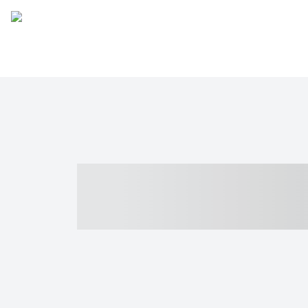
----- ----- -- -
- ------