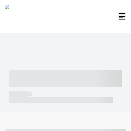
----- ----- -- ------ ---- ---- -- ----- -----
----- --- ------
----- -----
----- ----- -- ------ ---- ---- -- ----- ----- ----- --- ------