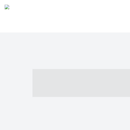
----- ----- -- -
- ------