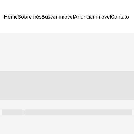
Home
Sobre nós
Buscar imóvel
Anunciar imóvel
Contato
----- ---- ---- -- ----
----- -----
----- ----- -- ------ ---- ---- -- ----- ----- ----- --- ------