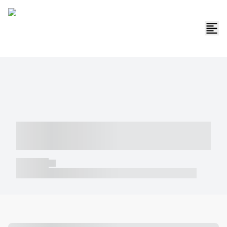
----- ----- -- ------ ---- ---- -- ----- -----
----- --- ------
----- -----
----- ----- -- ------ ---- ---- -- ----- ----- ----- --- ------