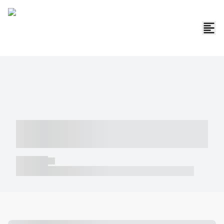
----- ----- -- ------ ---- ---- -- ----- -----
----- --- ------
----- -----
----- ----- -- ------ ---- ---- -- ----- ----- ----- --- ------