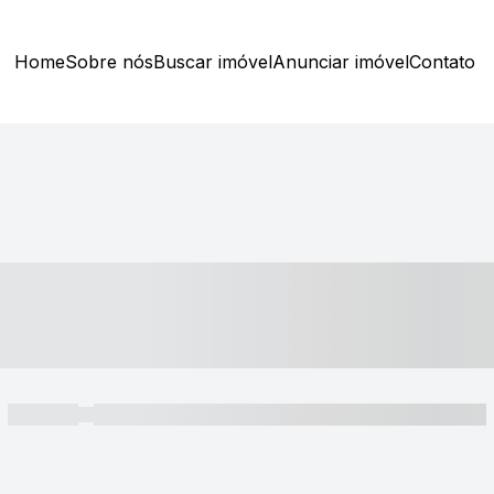
Home
Sobre nós
Buscar imóvel
Anunciar imóvel
Contato
----- ---- ---- -- ----
----- -----
----- ----- -- ------ ---- ---- -- ----- ----- ----- --- ------