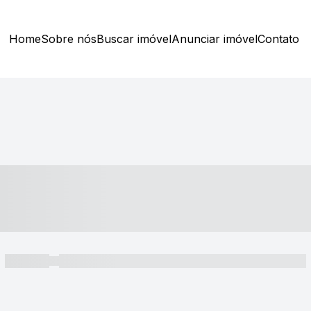
Home
Sobre nós
Buscar imóvel
Anunciar imóvel
Contato
----- ---- ---- -- ----
----- -----
----- ----- -- ------ ---- ---- -- ----- ----- ----- --- ------