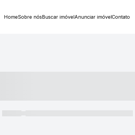
Home
Sobre nós
Buscar imóvel
Anunciar imóvel
Contato
----- ---- ---- -- ----
----- -----
----- ----- -- ------ ---- ---- -- ----- ----- ----- --- ------