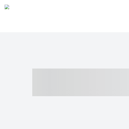
----- ----- -- -
- ------