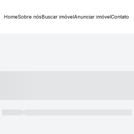
Home
Sobre nós
Buscar imóvel
Anunciar imóvel
Contato
----- ---- ---- -- ----
----- -----
----- ----- -- ------ ---- ---- -- ----- ----- ----- --- ------