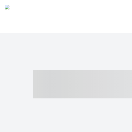
----- ----- -- -
- ------