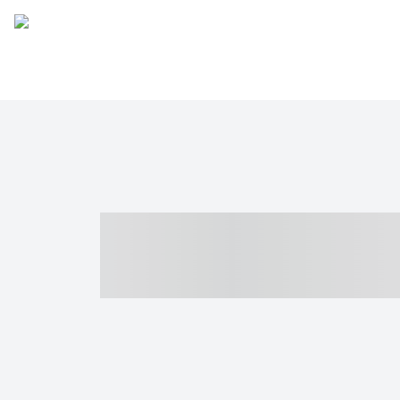
----- ----- -- -
- ------