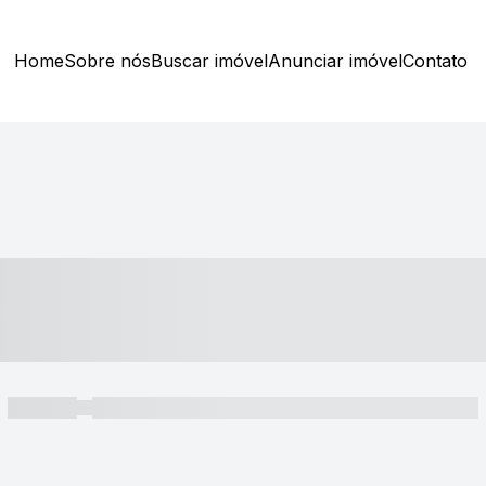
Home
Sobre nós
Buscar imóvel
Anunciar imóvel
Contato
----- ---- ---- -- ----
----- -----
----- ----- -- ------ ---- ---- -- ----- ----- ----- --- ------