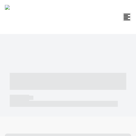
----- ----- -- ------ ---- ---- -- ----- -----
----- --- ------
----- -----
----- ----- -- ------ ---- ---- -- ----- ----- ----- --- ------