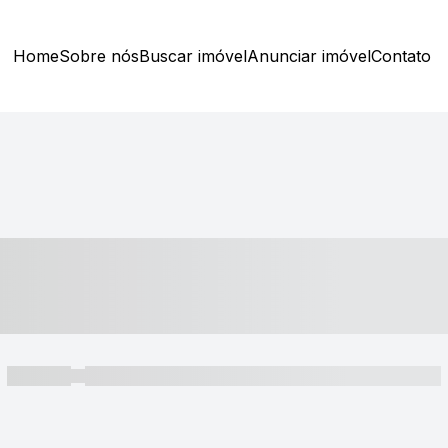
Home
Sobre nós
Buscar imóvel
Anunciar imóvel
Contato
----- ---- ---- -- ----
----- -----
----- ----- -- ------ ---- ---- -- ----- ----- ----- --- ------