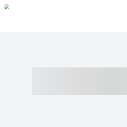
----- ----- -- -
- ------