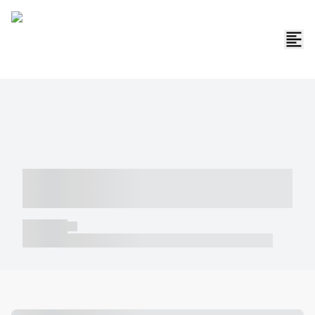
----- ----- -- ------ ---- ---- -- ----- -----
----- --- ------
----- -----
----- ----- -- ------ ---- ---- -- ----- ----- ----- --- ------