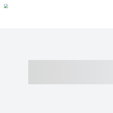
----- ----- -- -
- ------