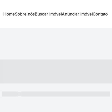
Home
Sobre nós
Buscar imóvel
Anunciar imóvel
Contato
----- ---- ---- -- ----
----- -----
----- ----- -- ------ ---- ---- -- ----- ----- ----- --- ------