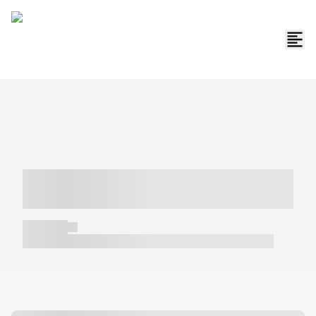
----- ----- -- ------ ---- ---- -- ----- -----
----- --- ------
----- -----
----- ----- -- ------ ---- ---- -- ----- ----- ----- --- ------