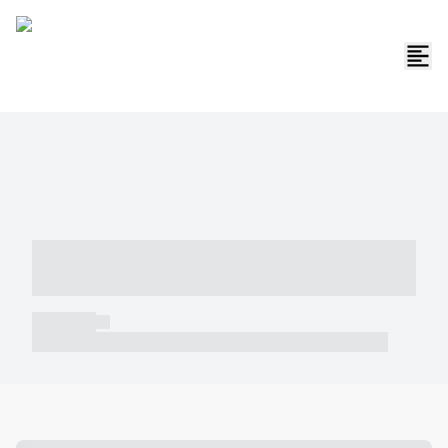
----- ----- -- ------ ---- ---- -- ----- -----
----- --- ------
----- -----
----- ----- -- ------ ---- ---- -- ----- ----- ----- --- ------