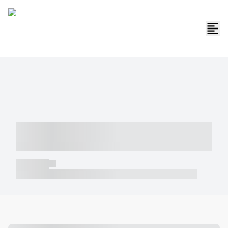
----- ----- -- ------ ---- ---- -- ----- -----
----- --- ------
----- -----
----- ----- -- ------ ---- ---- -- ----- ----- ----- --- ------