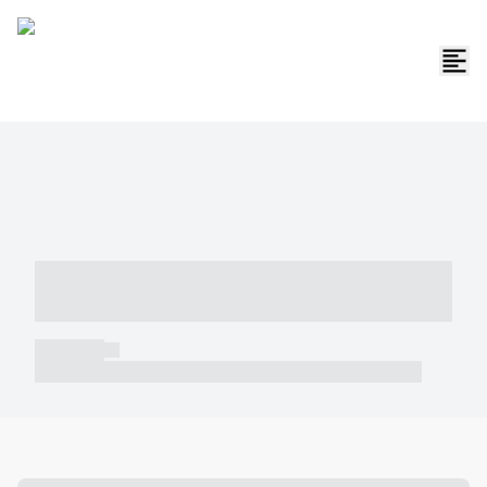
----- ----- -- ------ ---- ---- -- ----- -----
----- --- ------
----- -----
----- ----- -- ------ ---- ---- -- ----- ----- ----- --- ------