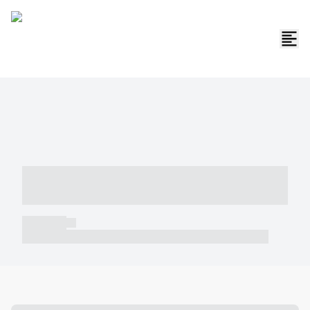
----- ----- -- ------ ---- ---- -- ----- -----
----- --- ------
----- -----
----- ----- -- ------ ---- ---- -- ----- ----- ----- --- ------