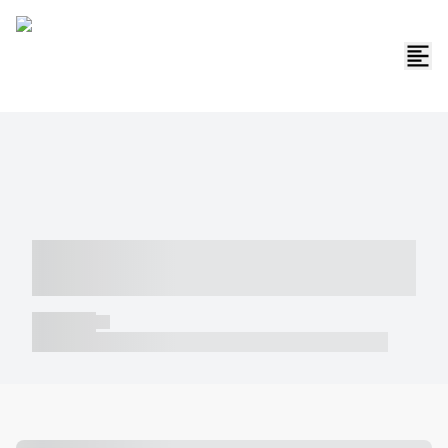
----- ----- -- ------ ---- ---- -- ----- -----
----- --- ------
----- -----
----- ----- -- ------ ---- ---- -- ----- ----- ----- --- ------