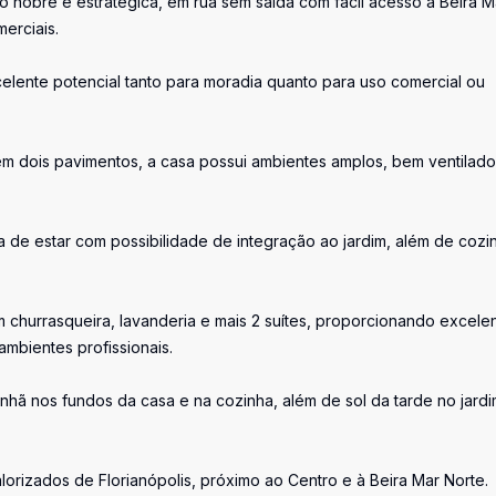
o nobre e estratégica, em rua sem saída com fácil acesso à Beira M
erciais.
elente potencial tanto para moradia quanto para uso comercial ou
m dois pavimentos, a casa possui ambientes amplos, bem ventilado
la de estar com possibilidade de integração ao jardim, além de cozi
 churrasqueira, lavanderia e mais 2 suítes, proporcionando excele
mbientes profissionais.
nhã nos fundos da casa e na cozinha, além de sol da tarde no jardi
lorizados de Florianópolis, próximo ao Centro e à Beira Mar Norte.