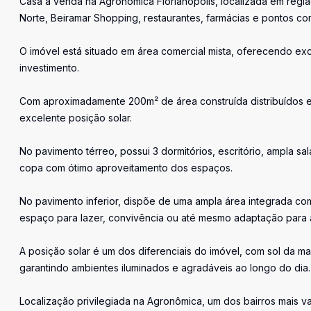
Casa à venda na Agronômica Florianópolis, localizada em regiã
Norte, Beiramar Shopping, restaurantes, farmácias e pontos com
O imóvel está situado em área comercial mista, oferecendo exc
investimento.
Com aproximadamente 200m² de área construída distribuídos e
excelente posição solar.
No pavimento térreo, possui 3 dormitórios, escritório, ampla sa
copa com ótimo aproveitamento dos espaços.
No pavimento inferior, dispõe de uma ampla área integrada com
espaço para lazer, convivência ou até mesmo adaptação para a
A posição solar é um dos diferenciais do imóvel, com sol da ma
garantindo ambientes iluminados e agradáveis ao longo do dia.
Localização privilegiada na Agronômica, um dos bairros mais va