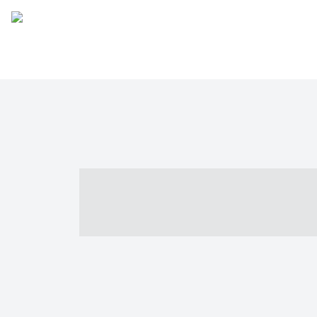
----- ----- -- -
- ------