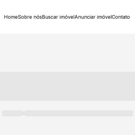
Home
Sobre nós
Buscar imóvel
Anunciar imóvel
Contato
----- ---- ---- -- ----
----- -----
----- ----- -- ------ ---- ---- -- ----- ----- ----- --- ------