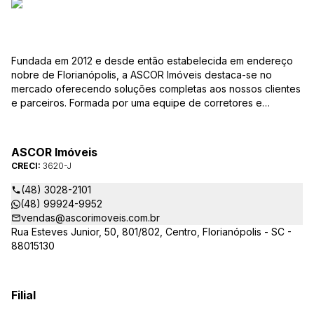
Fundada em 2012 e desde então estabelecida em endereço
nobre de Florianópolis, a ASCOR Imóveis destaca-se no
mercado oferecendo soluções completas aos nossos clientes
e parceiros. Formada por uma equipe de corretores e
colaboradores comprometidos com os desafios e com as
especificidades da profissão e do mercado, nosso trabalho
está baseado numa relação de confiança mútua, inteligência
ASCOR Imóveis
de negócios e busca das melhores oportunidades para quem
CRECI:
3620-J
quer comprar, vender ou alugar um imóvel nessa fascinante
cidade. Durante este tempo de trabalho, aprimoramos a
(48) 3028-2101
qualidade dos nossos serviços, buscando sempre
(48) 99924-9952
proporcionar a melhor experiência e segurança para clientes
vendas@ascorimoveis.com.br
compradores, vendedores, inquilinos e proprietários.
Rua Esteves Junior, 50, 801/802, Centro, Florianópolis - SC -
Sabendo que os pequenos detalhes fazem a diferença, nossa
88015130
cultura de serviço focada no cliente, combinada com
experiência, seriedade e ética, nos levou a ser uma marca
reconhecida e admirada no mercado. Durante estes anos
Filial
transacionamos um valor considerável em imóveis, mas a
nossa maior recompensa está na quantidade de clientes