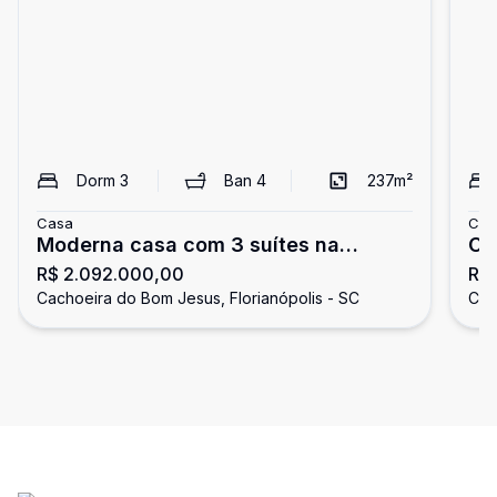
Dorm
3
Ban
4
237
m²
Casa
Cas
Moderna casa com 3 suítes na
Ca
R$ 2.092.000,00
R$ 
Cachoeira do Bom Jesus -
Ja
Cachoeira do Bom Jesus, Florianópolis - SC
Cac
Florianópolis
Br