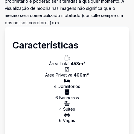
proprietário e poderão ser alteradas a qualquer momento. A
visualização de mobília nas imagens não significa que o
mesmo será comercializado mobiliado (consulte sempre um
dos nossos corretores)<<<
Características
Área Total
453
m²
Área Privativa
400
m²
4
Dormitório
s
6
Banheiro
s
4
Suíte
s
6
Vaga
s