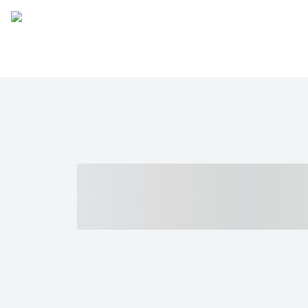
----- ----- -- -
- ------