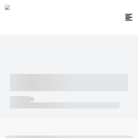
----- ----- -- ------ ---- ---- -- ----- -----
----- --- ------
----- -----
----- ----- -- ------ ---- ---- -- ----- ----- ----- --- ------